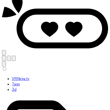
VRNinja.tv
Tags
3d