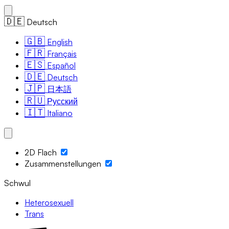
🇩🇪
Deutsch
🇬🇧
English
🇫🇷
Français
🇪🇸
Español
🇩🇪
Deutsch
🇯🇵
日本語
🇷🇺
Русский
🇮🇹
Italiano
2D Flach
Zusammenstellungen
Schwul
Heterosexuell
Trans