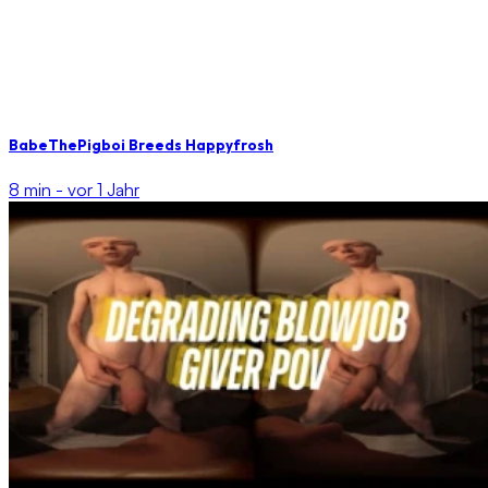
BabeThePigboi Breeds Happyfrosh
8 min -
vor 1 Jahr