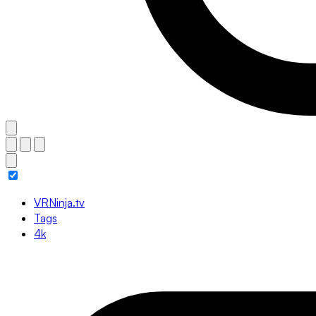
VRNinja.tv
Tags
4k