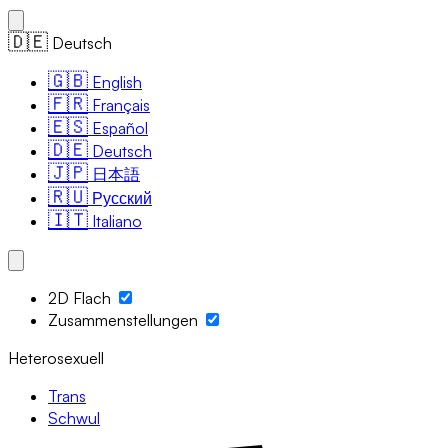
🇩🇪
Deutsch
🇬🇧
English
🇫🇷
Français
🇪🇸
Español
🇩🇪
Deutsch
🇯🇵
日本語
🇷🇺
Русский
🇮🇹
Italiano
2D Flach
Zusammenstellungen
Heterosexuell
Trans
Schwul