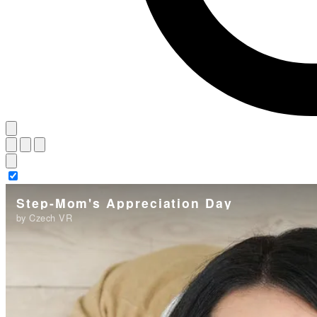
Step-Mom's Appreciation Day
by Czech VR