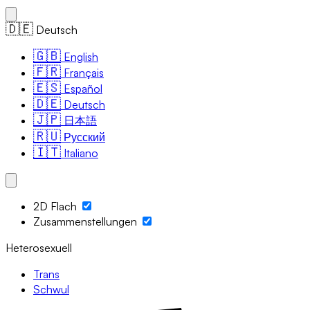
🇩🇪
Deutsch
🇬🇧
English
🇫🇷
Français
🇪🇸
Español
🇩🇪
Deutsch
🇯🇵
日本語
🇷🇺
Русский
🇮🇹
Italiano
2D Flach
Zusammenstellungen
Heterosexuell
Trans
Schwul