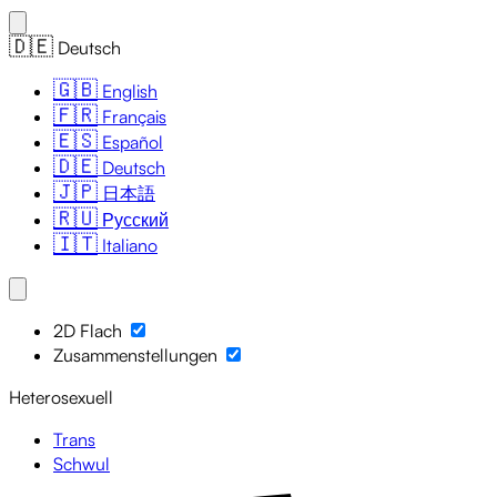
🇩🇪
Deutsch
🇬🇧
English
🇫🇷
Français
🇪🇸
Español
🇩🇪
Deutsch
🇯🇵
日本語
🇷🇺
Русский
🇮🇹
Italiano
2D Flach
Zusammenstellungen
Heterosexuell
Trans
Schwul