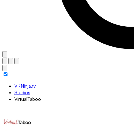
VRNinja.tv
Studios
VirtualTaboo