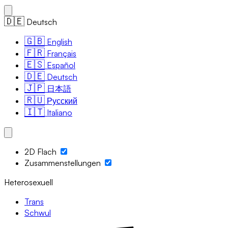
🇩🇪
Deutsch
🇬🇧
English
🇫🇷
Français
🇪🇸
Español
🇩🇪
Deutsch
🇯🇵
日本語
🇷🇺
Русский
🇮🇹
Italiano
2D Flach
Zusammenstellungen
Heterosexuell
Trans
Schwul