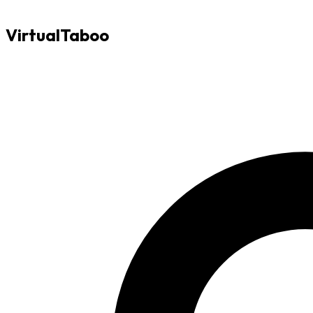
VirtualTaboo